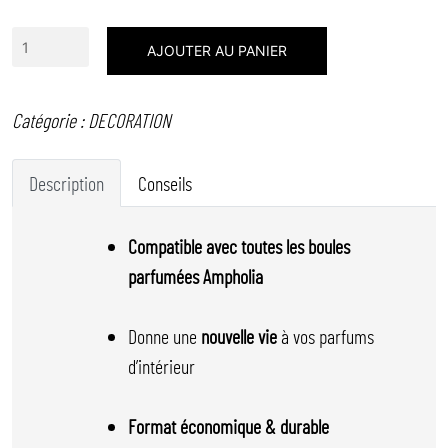
quantité
AJOUTER AU PANIER
de
RECHARGE
Catégorie :
DECORATION
PARFUM
FLEUR
Description
Conseils
D'ORANGER
Compatible avec toutes les boules
parfumées Ampholia
Donne une
nouvelle vie
à vos parfums
d’intérieur
Format économique & durable